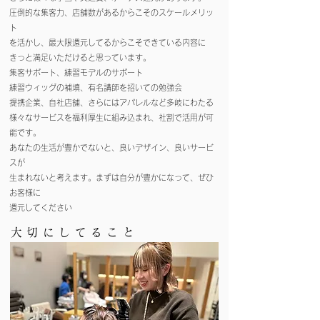
圧倒的な集客力、店舗数があるからこそのスケールメリッ
ト​
を活かし、最大限還元してるからこそできている内容に
きっと満足いただけると思っています。
集客サポート、練習モデルのサポート
練習ウィッグの補填、有名講師を招いての勉強会
提携企業、自社店舗、さらにはアパレルなど多岐にわたる
様々なサービスを福利厚生に組み込まれ、社割で活用が可
能です
。
あなたの生活が豊かでないと、良いデザイン、良いサービ
スが
生まれないと考えます。まずは自分が豊かになって、ぜひ
お客様に
​還元してください
大切にしてること