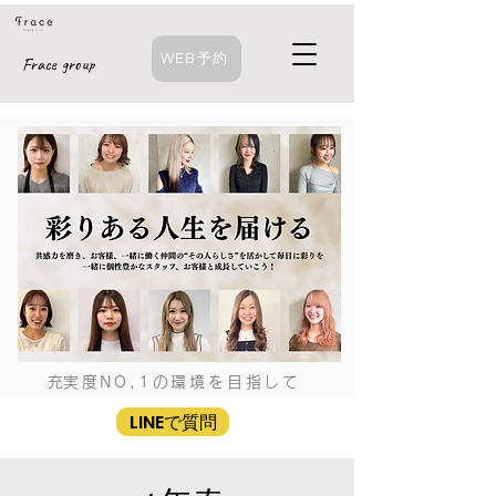
WEB予約
Frace group
​充実度NO,1の環境を目指して
LINEで質問