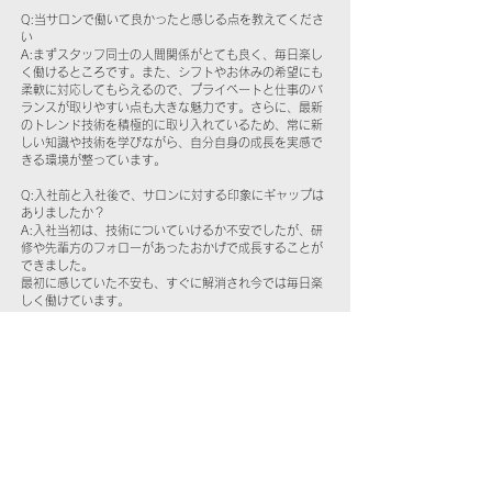
Q:当サロンで働いて良かったと感じる点を教えてくださ
い
A:まずスタッフ同士の人間関係がとても良く、毎日楽し
く働けるところです。また、シフトやお休みの希望にも
柔軟に対応してもらえるので、プライベートと仕事のバ
ランスが取りやすい点も大きな魅力です。さらに、最新
のトレンド技術を積極的に取り入れているため、常に新
しい知識や技術を学びながら、自分自身の成長を実感で
きる環境が整っています。
Q:入社前と入社後で、サロンに対する印象にギャップは
ありましたか？
A:入社当初は、技術についていけるか不安でしたが、研
修や先輩方のフォローがあったおかげで成長することが
できました。
最初に感じていた不安も、すぐに解消され今では毎日楽
しく働けています。
Q:今後、サロンに期待すること・改善してほしいことが
あれば教えてください
A:今後も、最新のトレンドを積極的に取り入れながらお
客様に喜んでいただけるサロンであり続けてほしいと思
っています
Q:あなたが思う「このサロンで働く魅力・特徴」を教え
てください
A:このサロンの魅力は、スタッフ全員が周りをしっかり