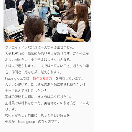
​クリエイティブな発想は一人で生み出せません。
人それぞれの、価値観があり考えがあります。だからこそ
お互い認め合い、支え合えば大きな力となる。
​人は人で磨かれます。一人では出来ないこと、続かない事
も、仲間と一緒なら乗り越えられます。
Frace groupでは
様々な働き方
を
用意しています。
ガンガン働いて、たくさんのお客様に愛され稼ぎたい！
土日に休んで推し活したい！
家族の時間を大切に、きょうは早く帰りたい。
正社員では叶わなかった、美容師さんの働き方がここにあ
ります
​。
技術者がもっと自由に、もっと楽しい毎日を
​それが frace group の在り方です。